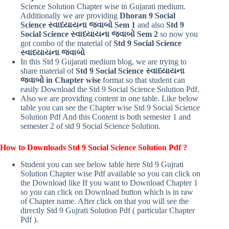
Science Solution Chapter wise in Gujarati medium.
Additionally we are providing
Dhoran 9 Social
Science સ્વાધ્યાયના જવાબો Sem 1
and also
Std 9
Social Science સ્વાધ્યાયના જવાબો Sem 2
so now you
got combo of the material of
Std 9 Social Science
સ્વાધ્યાયના જવાબો
In this Std 9 Gujarati medium blog, we are trying to
share material of
Std 9 Social Science
સ્વાધ્યાયના
જવાબો
in Chapter wise
format so that student can
easily Download the Std 9 Social Science Solution Pdf.
Also we are providing content in one table. Like below
table you can see the Chapter wise Std 9 Social Science
Solution Pdf And this Content is both semester 1 and
semester 2 of std 9 Social Science Solution.
How to Downloads Std 9 Social Science Solution Pdf ?
Student you can see below table here Std 9 Gujrati
Solution Chapter wise Pdf available so you can click on
the Download like If you want to Download Chapter 1
so you can click on Download button which is in raw
of Chapter name. After click on that you will see the
directly Std 9 Gujrati Solution Pdf ( particular Chapter
Pdf ).