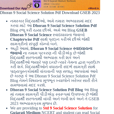
Dhoran 9 Social Science Solution Pdf Download GSEB 2023
નમસ્કાર વિદ્યાર્થીઓ, અમે તમારા અભ્યાસમાં મદદ
કરવા માટે આ
Dhoran 9 Social Science Solution Pdf
Blog રજૂ કરી રહ્યા છીએ. અમે આ Blog
GSEB
Dhoran 9 Social Science
સ્વાધ્યાયના જવાબો
Chapterwise Pdf
સાથે પ્રદાન કરીએ છીએ જેથી
સામગ્રીનો સંપૂર્ણ કોમ્બો બને.
અહીં આમાં,
Dhoran 9 Social Science
સ્વાધ્યાયના
જવાબો
ના તમામ પ્રકરણ ની પીડીએફ છે જેથી
વિદ્યાર્થી સરળતાથી અભ્યાસ કરી શકે અને
વિદ્યાર્થીઓ જ્યારે પણ ઇચ્છે ત્યારે તેમના દ્વારા બ્રાઉઝ
કરી શકે. વિદ્યાર્થીઓને વધારાની સંદર્ભ સામગ્રી સાથે
પાઠ્યપુસ્તકોમાંથી વાંચવાની પણ સલાહ આપવામાં આવે
છે કારણ કે આ Dhoran 9 Social Science Solution Pdf
Blog તેમને વિષયના મૂળભૂત ખ્યાલોને ખરેખર સારી રીતે
સમજવામાં મદદ કરશે.
Dhoran 9 Social Science Solution Pdf Blog
આ Blog
માં તમામ સામગ્રી પીડીએફ સ્વરૂપમાં ઉપલબ્ધ છે જેથી
વિદ્યાર્થી સરળતાથી વાંચી અને લખી શકે અને તે GSEB
2023 અભ્યાસક્રમ મુજબ છે.
We are providing to
Std 9 Social Science Solution
for
Gujarati Medium
NCERT and student can read Social