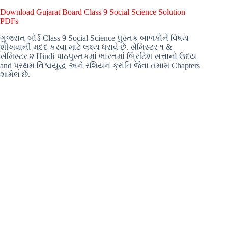
Download Gujarat Board Class 9 Social Science Solution
PDFs
ગુજરાત બોર્ડ Class 9 Social Science પુસ્તક બાળકોને વિષય
શીખવાની મદદ કરવા માટે લક્ષ્ય ધરાવે છે. સેમિસ્ટર ૧ &
સેમિસ્ટર ૨ Hindi પાઠપુસ્તકમાં ભારતમાં બ્રિટિશ સત્તાનો ઉદય
and પ્રથમ વિશ્વયુદ્ધ અને રશિયન ક્રાંતિ જેવા તમામ Chapters
શામેલ છે.