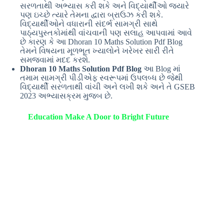
સરળતાથી અભ્યાસ કરી શકે અને વિદ્યાર્થીઓ જ્યારે
પણ ઇચ્છે ત્યારે તેમના દ્વારા બ્રાઉઝ કરી શકે.
વિદ્યાર્થીઓને વધારાની સંદર્ભ સામગ્રી સાથે
પાઠ્યપુસ્તકોમાંથી વાંચવાની પણ સલાહ આપવામાં આવે
છે કારણ કે આ Dhoran 10 Maths Solution Pdf Blog
તેમને વિષયના મૂળભૂત ખ્યાલોને ખરેખર સારી રીતે
સમજવામાં મદદ કરશે.
Dhoran 10 Maths Solution Pdf Blog
આ Blog માં
તમામ સામગ્રી પીડીએફ સ્વરૂપમાં ઉપલબ્ધ છે જેથી
વિદ્યાર્થી સરળતાથી વાંચી અને લખી શકે અને તે GSEB
2023 અભ્યાસક્રમ મુજબ છે.
Education Make A Door to Bright Future