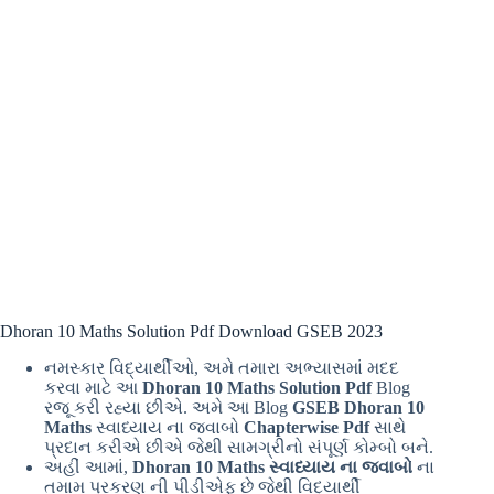
Dhoran 10 Maths Solution Pdf Download GSEB 2023
નમસ્કાર વિદ્યાર્થીઓ, અમે તમારા અભ્યાસમાં મદદ
કરવા માટે આ
Dhoran 10 Maths Solution Pdf
Blog
રજૂ કરી રહ્યા છીએ. અમે આ Blog
GSEB Dhoran 10
Maths
સ્વાધ્યાય ના જવાબો
Chapterwise Pdf
સાથે
પ્રદાન કરીએ છીએ જેથી સામગ્રીનો સંપૂર્ણ કોમ્બો બને.
અહીં આમાં,
Dhoran 10 Maths
સ્વાધ્યાય ના જવાબો
ના
તમામ પ્રકરણ ની પીડીએફ છે જેથી વિદ્યાર્થી