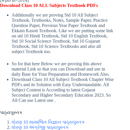
[wptb id=2014]
Download Class 10 ALL Subjects Textbook PDFs
Additionally we are proving Std 10 All Subject
Textbook, Textbooks, Notes, Sample Paper, Practice
Question Paper, Previous Year Paper Textbook and
Ekkam Kasoti Textbook. Like we are putting some link
on std 10 Hindi Textbook, Std 10 English Textbook,
Std 10 Social Science Textbook, Std 10 Gujarati
Textbook, Std 10 Science Textbooks and also all
subject Textbook too.
So for that here Below we are proving this above
material Link so that you can Download and use in
daily Base for Your Preparation and Homework Also.
Download Class 10 All Subject Textbook Chapter Wise
PDFs and its Solution with Easy Understandable. All
Subject Content is According to latest Gujarat
Secondary and Higher Secondary Education 2023. So
All Can use Latest one .
પાઠ્યપુસ્તક
ધોરણ 10 સામાજિક વિજ્ઞાન પાઠ્યપુસ્તક
ધોરણ 10 અંગ્રેજી પાઠ્યપુસ્તક