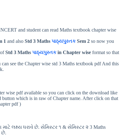
NCERT and student can read Maths textbook chapter wise
m 1
and also
Std 3 Maths
પાઠ્યપુસ્તક
Sem 2
so now you
 of
Std 3 Maths
પાઠ્યપુસ્તક
in Chapter wise
format so that
u can see the Chapter wise std 3 Maths textbook pdf And this
k.
er wise pdf available so you can click on the download like
button which is in raw of Chapter name. After click on that
apter pdf )
ટે લક્ષ્ય ધરાવે છે. સેમિસ્ટર ૧ & સેમિસ્ટર ૨ 3 Maths
 છે.