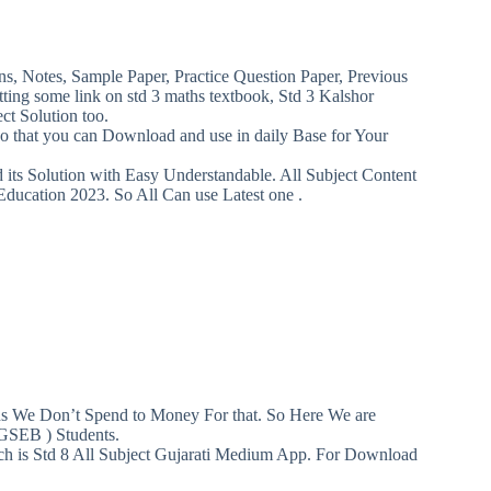
ns, Notes, Sample Paper, Practice Question Paper, Previous
ting some link on std 3 maths textbook, Std 3 Kalshor
ct Solution too.
so that you can Download and use in daily Base for Your
ts Solution with Easy Understandable. All Subject Content
Education 2023. So All Can use Latest one .
ans We Don’t Spend to Money For that. So Here We are
 GSEB ) Students.
ich is Std 8 All Subject Gujarati Medium App. For Download