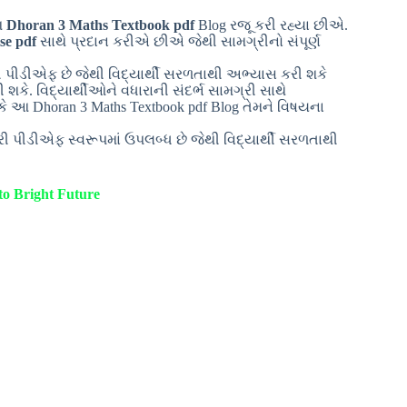
આ
Dhoran 3 Maths Textbook pdf
Blog રજૂ કરી રહ્યા છીએ.
se pdf
સાથે પ્રદાન કરીએ છીએ જેથી સામગ્રીનો સંપૂર્ણ
 પીડીએફ છે જેથી વિદ્યાર્થી સરળતાથી અભ્યાસ કરી શકે
ી શકે. વિદ્યાર્થીઓને વધારાની સંદર્ભ સામગ્રી સાથે
ે આ Dhoran 3 Maths Textbook pdf Blog તેમને વિષયના
ી પીડીએફ સ્વરૂપમાં ઉપલબ્ધ છે જેથી વિદ્યાર્થી સરળતાથી
.
o Bright Future