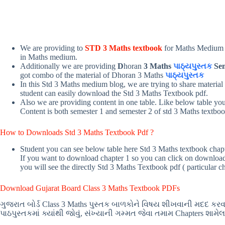
We are providing to
STD 3 Maths textbook
for Maths Medium 
in Maths medium.
Additionally we are providing
D
horan
3 Maths
પાઠ્યપુસ્તક
Se
got combo of the material of Dhoran 3 Maths
પાઠ્યપુસ્તક
In this Std 3 Maths medium blog, we are trying to share material
student can easily download the Std 3 Maths Textbook pdf.
Also we are providing content in one table. Like below table yo
Content is both semester 1 and semester 2 of std 3 Maths textboo
How to Downloads Std 3 Maths Textbook Pdf ?
Student you can see below table here Std 3 Maths textbook chapt
If you want to download chapter 1 so you can click on download 
you will see the directly Std 3 Maths Textbook pdf ( particular ch
Download Gujarat Board Class 3 Maths Textbook PDFs
ગુજરાત બોર્ડ Class 3 Maths પુસ્તક બાળકોને વિષય શીખવાની મદદ કરવા મા
પાઠપુસ્તકમાં ક્યાંથી જોવું, સંખ્યાની ગમ્મત જેવા તમામ Chapters શામેલ