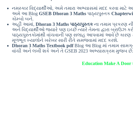
નમસ્કાર વિદ્યાર્થીઓ, અમે તમારા અભ્યાસમાં મદદ કરવા માટે 
અમે આ Blog
GSEB Dhoran 3 Maths
પાઠ્યપુસ્તક
Chapterwi
કોમ્બો બને.
અહીં આમાં,
Dhoran 3 Maths પાઠ્યપુસ્તક
ના તમામ પ્રકરણ ની
અને વિદ્યાર્થીઓ જ્યારે પણ ઇચ્છે ત્યારે તેમના દ્વારા બ્રાઉઝ કર
પાઠ્યપુસ્તકોમાંથી વાંચવાની પણ સલાહ આપવામાં આવે છે કારણ ક
મૂળભૂત ખ્યાલોને ખરેખર સારી રીતે સમજવામાં મદદ કરશે.
Dhoran 3 Maths Textbook pdf
Blog આ Blog માં તમામ સામગ્ર
વાંચી અને લખી શકે અને તે GSEB 2023 અભ્યાસક્રમ મુજબ છે
Education Make A Door t