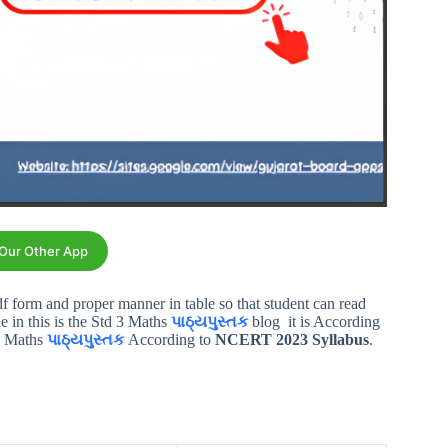
 Our Other App
pdf form and proper manner in table so that student can read
le in this is the Std 3 Maths
પાઠ્યપુસ્તક
blog it is According
 3 Maths
પાઠ્યપુસ્તક
According to
NCERT 2023 Syllabus
.