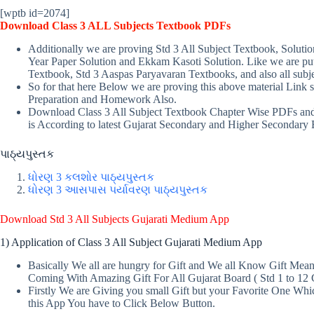
[wptb id=2074]
Download Class 3 ALL Subjects Textbook PDFs
Additionally we are proving Std 3 All Subject Textbook, Solutio
Year Paper Solution and Ekkam Kasoti Solution. Like we are put
Textbook, Std 3 Aaspas Paryavaran Textbooks, and also all subje
So for that here Below we are proving this above material Link 
Preparation and Homework Also.
Download Class 3 All Subject Textbook Chapter Wise PDFs and i
is According to latest Gujarat Secondary and Higher Secondary 
પાઠ્યપુસ્તક
ધોરણ 3 કલશોર પાઠ્યપુસ્તક
ધોરણ 3 આસપાસ પર્યાવરણ પાઠ્યપુસ્તક
Download Std 3 All Subjects Gujarati Medium App
1) Application of Class 3 All Subject Gujarati Medium App
Basically We all are hungry for Gift and We all Know Gift Me
Coming With Amazing Gift For All Gujarat Board ( Std 1 to 12
Firstly We are Giving you small Gift but your Favorite One Wh
this App You have to Click Below Button.