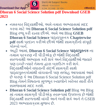
Dhoran 6 Social Science Solution pdf Download GSEB
2023
નમસ્કાર વિદ્યાર્થીઓ, અમે તમારા અભ્યાસમાં મદદ
કરવા માટે આ
Dhoran 6 Social Science Solution pdf
Blog રજૂ કરી રહ્યા છીએ. અમે આ Blog
GSEB
Dhoran 6 Social Science
પાઠ્યપુસ્તક
Chapterwise
pdf
સાથે પ્રદાન કરીએ છીએ જેથી સામગ્રીનો સંપૂર્ણ
કોમ્બો બને.
અહીં આમાં,
Dhoran 6 Social Science પાઠ્યપુસ્તક
ના
તમામ પ્રકરણ ની પીડીએફ છે જેથી વિદ્યાર્થી
સરળતાથી અભ્યાસ કરી શકે અને વિદ્યાર્થીઓ જ્યારે
પણ ઇચ્છે ત્યારે તેમના દ્વારા બ્રાઉઝ કરી શકે.
વિદ્યાર્થીઓને વધારાની સંદર્ભ સામગ્રી સાથે
પાઠ્યપુસ્તકોમાંથી વાંચવાની પણ સલાહ આપવામાં આવે
છે કારણ કે આ Dhoran 6 Social Science Solution pdf
Blog તેમને વિષયના મૂળભૂત ખ્યાલોને ખરેખર સારી રીતે
સમજવામાં મદદ કરશે.
Dhoran 6 Social Science Solution pdf
Blog આ Blog
માં તમામ સામગ્રી પીડીએફ સ્વરૂપમાં ઉપલબ્ધ છે જેથી
વિદ્યાર્થી સરળતાથી વાંચી અને લખી શકે અને તે GSEB
2023 અભ્યાસક્રમ મુજબ છે.