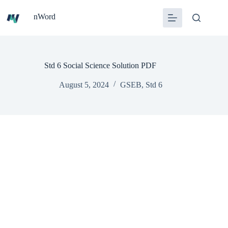
Skip
to
nWord
content
Std 6 Social Science Solution PDF
August 5, 2024
GSEB
,
Std 6