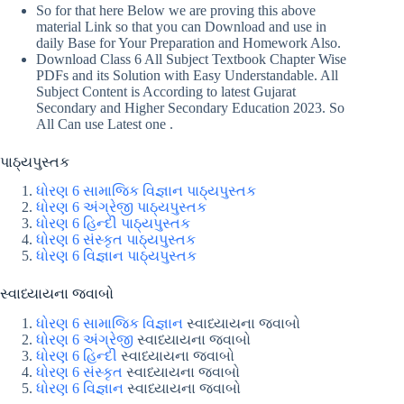
So for that here Below we are proving this above
material Link so that you can Download and use in
daily Base for Your Preparation and Homework Also.
Download Class 6 All Subject Textbook Chapter Wise
PDFs and its Solution with Easy Understandable. All
Subject Content is According to latest Gujarat
Secondary and Higher Secondary Education 2023. So
All Can use Latest one .
પાઠ્યપુસ્તક
ધોરણ 6 સામાજિક વિજ્ઞાન પાઠ્યપુસ્તક
ધોરણ 6 અંગ્રેજી પાઠ્યપુસ્તક
ધોરણ 6 હિન્દી પાઠ્યપુસ્તક
ધોરણ 6 સંસ્કૃત પાઠ્યપુસ્તક
ધોરણ 6 વિજ્ઞાન પાઠ્યપુસ્તક
સ્વાધ્યાયના જવાબો
ધોરણ 6 સામાજિક વિજ્ઞાન
સ્વાધ્યાયના જવાબો
ધોરણ 6 અંગ્રેજી
સ્વાધ્યાયના જવાબો
ધોરણ 6 હિન્દી
સ્વાધ્યાયના જવાબો
ધોરણ 6 સંસ્કૃત
સ્વાધ્યાયના જવાબો
ધોરણ 6 વિજ્ઞાન
સ્વાધ્યાયના જવાબો