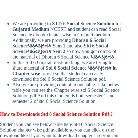
We are providing to
STD 6 Social Science Solution
for
Gujarati Medium
NCERT and student can read Social
Science textbook chapter wise in Gujarati medium.
Additionally we are providing
Dhoran 6 Social
Scienceપાઠ્યપુસ્તક Sem 1
and also
Std 6 Social
Scienceપાઠ્યપુસ્તક Sem 2
so now you got combo of
the material of Dhoran 6 Social Science
પાઠ્યપુસ્તક
.
In this Std 6 Gujarati medium blog, we are trying to
share material of
Std 6 Social Science પાઠ્યપુસ્તક in
Chapter wise
format so that student can easily
download the Std 6 Social Science Solution pdf.
Also we are providing content in one table. Like below
table you can see the Chapter wise std 6 Social Science
Solution pdf And this Content is both semester 1 and
semester 2 of std 6 Social Science Solution.
How to Downloads Std 6 Social Science Solution Pdf ?
Student you can see below table here Std 6 Social Science
Solution chapter wise pdf available so you can click on the
download like If you want to download chapter 1 so you can