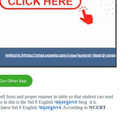
 Our Other App
 pdf form and proper manner in table so that student can read
e in this is the Std 8 English
પાઠ્યપુસ્તક
blog it is
 latest Std 8 English
પાઠ્યપુસ્તક
According to
NCERT