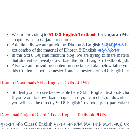
We are providing to
STD 8 English Textbook
for
Gujarati M
chapter wise in Gujarati medium.
Additionally we are providing
D
horan
8 English
પાઠ્યપુસ્તક
S
got combo of the material of Dhoran 8 English
પાઠ્યપુસ્તક
.
In this Std 8 Gujarati medium blog, we are trying to share materi
that student can easily download the Std 8 English Textbook pdf
Also we are providing content in one table. Like below table yo
this Content is both semester 1 and semester 2 of std 8 English t
How to Downloads Std 8 English Textbook Pdf?
Student you can see below table here Std 8 English textbook cha
If you want to download chapter 1 so you can click on download 
you will see the directly Std 8 English Textbook pdf ( particular 
Download Gujarat Board Class 8 English Textbook PDFs
ગુજરાત બોર્ડ Class 8 English પુસ્તક બાળકોને વિષય શીખવાની મદદ કરવા મ