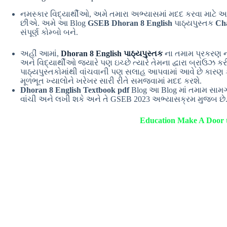
નમસ્કાર વિદ્યાર્થીઓ, અમે તમારા અભ્યાસમાં મદદ કરવા માટે 
છીએ. અમે આ Blog
GSEB Dhoran 8 English
પાઠ્યપુસ્તક
Cha
સંપૂર્ણ કોમ્બો બને.
અહીં આમાં,
Dhoran 8 English પાઠ્યપુસ્તક
ના તમામ પ્રકરણ ન
અને વિદ્યાર્થીઓ જ્યારે પણ ઇચ્છે ત્યારે તેમના દ્વારા બ્રાઉઝ કર
પાઠ્યપુસ્તકોમાંથી વાંચવાની પણ સલાહ આપવામાં આવે છે કારણ ક
મૂળભૂત ખ્યાલોને ખરેખર સારી રીતે સમજવામાં મદદ કરશે.
Dhoran 8 English Textbook pdf
Blog આ Blog માં તમામ સામગ્
વાંચી અને લખી શકે અને તે GSEB 2023 અભ્યાસક્રમ મુજબ છે
Education Make A Door t