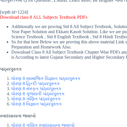
પાઠપુસ્તકમાં Q for Question , LMBB: Learn More, Be Brighter જેવા 
[wptb id=1224]
Download class 8 ALL Subjects Textbook PDFs
Additionally we are proving Std 8 All Subject Textbook, Solutio
Year Paper Solution and Ekkam Kasoti Solution. Like we are putt
Science Textbook , Std 8 English Textbook , Std 8 Hindi Textbook
So for that here Below we are proving this above material Link 
Preparation and Homework Also.
Download Class 8 All Subject Textbook Chapter Wise PDFs and i
is According to latest Gujarat Secondary and Higher Secondary 
પાઠ્યપુસ્તક
ધોરણ 8 સામાજિક વિજ્ઞાન પાઠ્યપુસ્તક
ધોરણ 8 હિન્દી પાઠ્યપુસ્તક
ધોરણ 8 સંસ્કૃત પાઠ્યપુસ્તક
ધોરણ 8 ગુજરાતી પાઠ્યપુસ્તક
ધોરણ 8 ગણિત પાઠ્યપુસ્તક
ધોરણ 8 વિજ્ઞાન પાઠ્યપુસ્તક
સ્વાધ્યાયના જવાબો
ધોરણ 8 ગણિત સ્વાધ્યાયના જવાબો