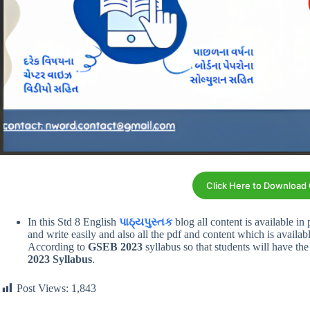
Click Here to Download
In this Std 8 English
પાઠ્યપુસ્તક
blog all content is available in
and write easily and also all the pdf and content which is availabl
According to
GSEB 2023
syllabus so that students will have the
2023 Syllabus
.
Post Views:
1,843