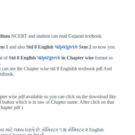
edium
NCERT and student can read Gujarati textbook
em 1
and also
Std 8 English
પાઠ્યપુસ્તક
Sem 2
so now you
al of
Std 8 English
પાઠ્યપુસ્તક
in Chapter wise
format so
.
u can see the Chapter wise std 8 Englidsh textbook pdf And
extbook.
pter wise pdf available so you can click on the download like
button which is in raw of Chapter name. After click on that
chapter pdf )
ાટે લક્ષ્ય ધરાવે છે. સેમિસ્ટર ૧ & સેમિસ્ટર ૨ English