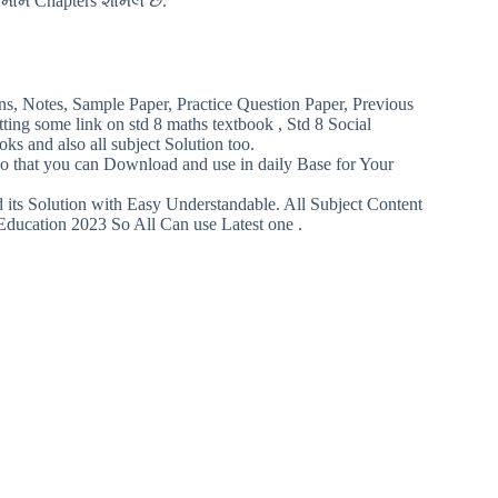
તમામ Chapters શામેલ છે.
ns, Notes, Sample Paper, Practice Question Paper, Previous
ing some link on std 8 maths textbook , Std 8 Social
s and also all subject Solution too.
so that you can Download and use in daily Base for Your
ts Solution with Easy Understandable. All Subject Content
Education 2023 So All Can use Latest one .